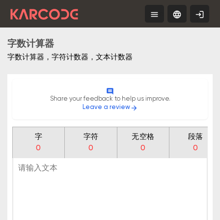
menu
language
login
Tools
ZH
Free
App
字数计算器
字数计算器，字符计数器，文本计数器
comment
Share your feedback to help us improve.
Leave a review
arrow_forward
字
字符
无空格
段落
0
0
0
0