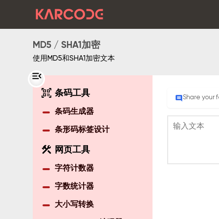
MD5 / SHA1加密
使用MD5和SHA1加密文本
menu_open
qr_code_scanner
条码工具
comment
Share your 
条码生成器
条形码标签设计
construction
网页工具
字符计数器
字数统计器
大小写转换