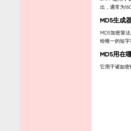
出，通常为1
MD5生成
MD5加密算
给唯一的短字
MD5用在
它用于诸如密