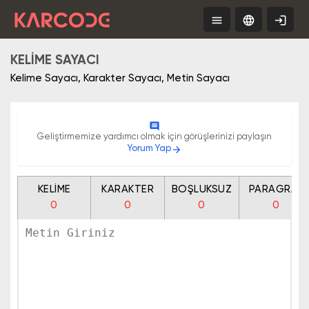
menu
language
login
Tools
TR
Free
App
KELIME SAYACI
Kelime Sayacı, Karakter Sayacı, Metin Sayacı
comment
Geliştirmemize yardımcı olmak için görüşlerinizi paylaşın
Yorum Yap
arrow_forward
KELIME
KARAKTER
BOŞLUKSUZ
PARAGRAF
0
0
0
0