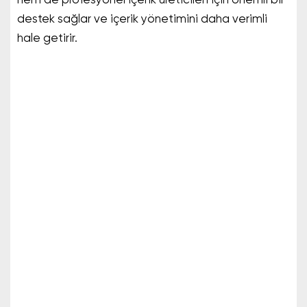
hem de profesyonel içerik üreticileri için önemli bir
destek sağlar ve içerik yönetimini daha verimli
hale getirir.