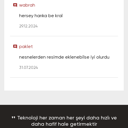
comment
wabrah
hersey harıka be kral
29.12.2024
comment
paklet
nesnelerden resimde eklenebilse iyi olurdu
31.07.2024
format_quote
Teknoloji her zaman her şeyi daha hızlı ve
daha hafif hale getirmektir