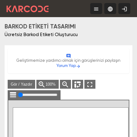
menu
language
login
Tools
TR
Free
App
BARKOD ETIKETI TASARIMI
Ücretsiz Barkod Etiketi Oluşturucu
comment
Geliştirmemize yardımcı olmak için görüşlerinizi paylaşın
Yorum Yap
arrow_forward
zoom_in
zoom_out
pivot_table_chart
fullscreen
Gör / Yazdır
100%
line_weight