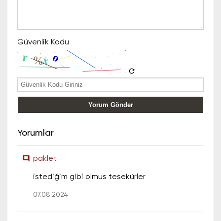
Güvenlik Kodu
refresh
Yorum Gönder
Yorumlar
comment
paklet
istediğim gibi olmus tesekürler
07.08.2024