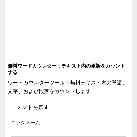
無料ワードカウンター：テキスト内の単語をカウント
する
ワードカウンターツール：無料テキスト内の単語、
文字、および段落をカウントします
コメントを残す
ニックネーム