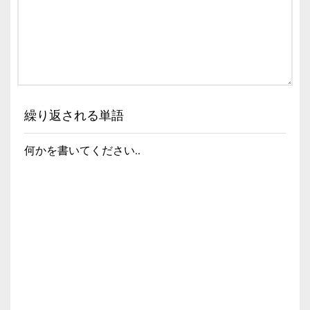
繰り返される単語
何かを書いてください..