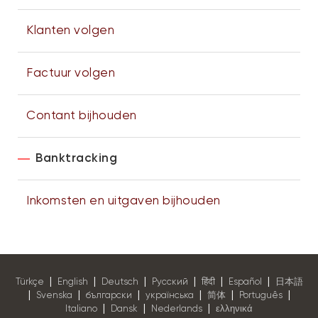
Klanten volgen
Factuur volgen
Contant bijhouden
Banktracking
Inkomsten en uitgaven bijhouden
|
|
|
|
|
|
Türkçe
English
Deutsch
Pусский
हिंदी
Español
日本語
|
|
|
|
|
|
Svenska
български
українська
简体
Português
|
|
|
Italiano
Dansk
Nederlands
ελληνικά