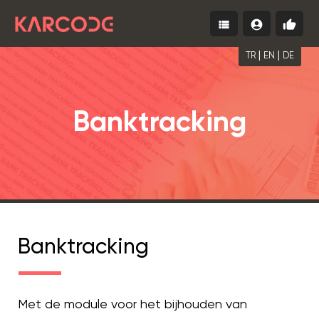
view_list
account_circle
thumb_up
Menu
Inloggen
Gratis
begin
|
|
TR
EN
DE
Banktracking
Banktracking
Met de module voor het bijhouden van