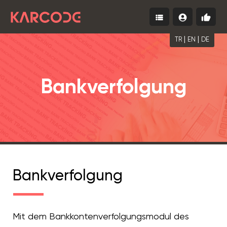
view_list
account_circle
thumb_up
Menu
Einloggen
Kosten
starte
|
|
TR
EN
DE
Bankverfolgung
Bankverfolgung
Mit dem Bankkontenverfolgungsmodul des