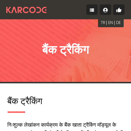
view_list
account_circle
thumb_up
Menu
लॉग
मुफ़्त
इन
शुरू
करें
करें
|
|
TR
EN
DE
बैंक ट्रैकिंग
बैंक ट्रैकिंग
निःशुल्क लेखांकन कार्यक्रम के बैंक खाता ट्रैकिंग मॉड्यूल के