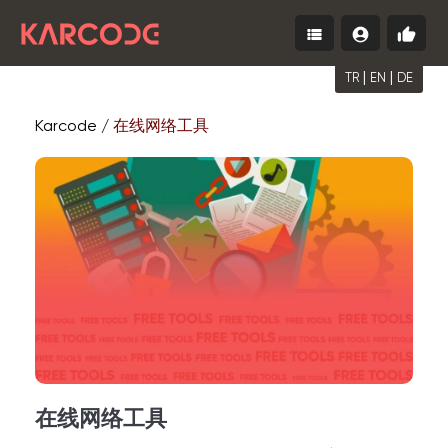
view_list
account_circle
thumb_up
Menu
登
免
录
费
|
|
开
TR
EN
DE
始
Karcode /
在线网络工具
在线网络工具