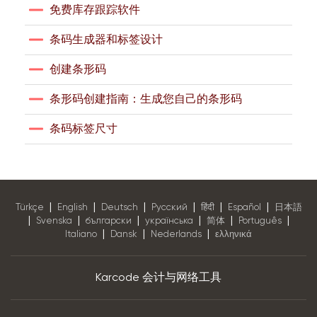
免费库存跟踪软件
条码生成器和标签设计
创建条形码
条形码创建指南：生成您自己的条形码
条码标签尺寸
|
|
|
|
|
|
Türkçe
English
Deutsch
Pусский
हिंदी
Español
日本語
|
|
|
|
|
|
Svenska
български
українська
简体
Português
|
|
|
Italiano
Dansk
Nederlands
ελληνικά
Karcode 会计与网络工具