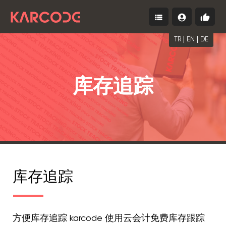
view_list
account_circle
thumb_up
Menu
登
免
录
费
|
|
开
TR
EN
DE
始
库存追踪
库存追踪
方便库存追踪 karcode 使用云会计免费库存跟踪