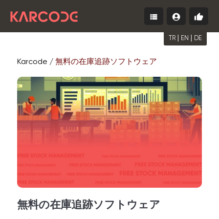
view_list
account_circle
thumb_up
Menu
ロ
無
グ
料
イ
|
|
で
TR
EN
DE
ン
始
め
Karcode /
無料の在庫追跡ソフトウェア
る
無料の在庫追跡ソフトウェア