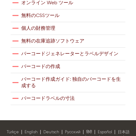
オンライン Web ツール
無料のCSSツール
個人の財務管理
無料の在庫追跡ソフトウェア
バーコードジェネレーターとラベルデザイン
バーコードの作成
バーコード作成ガイド: 独自のバーコードを生
成する
バーコードラベルの寸法
|
|
|
|
|
|
Türkçe
English
Deutsch
Pусский
हिंदी
Español
日本語