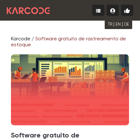
view_list
account_circle
thumb_up
Menu
Entrar
Come
Grátis
|
|
TR
EN
DE
Karcode /
Software gratuito de rastreamento de
estoque
Software gratuito de