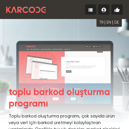
view_list
account_circle
thumb_up
Menu
Giriş
Ücrets
Yap
Başla
|
|
TR
EN
DE
toplu barkod oluşturma
programı
Toplu barkod oluşturma programı, çok sayıda ürün
veya veri için barkod üretmeyi kolaylaştıran