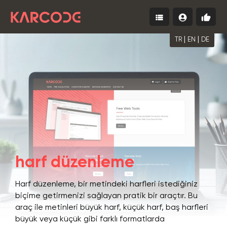
view_list
account_circle
thumb_up
Menu
Giriş
Ücrets
Yap
Başla
|
|
TR
EN
DE
harf düzenleme
Harf düzenleme, bir metindeki harfleri istediğiniz
biçime getirmenizi sağlayan pratik bir araçtır. Bu
araç ile metinleri büyük harf, küçük harf, baş harfleri
büyük veya küçük gibi farklı formatlarda