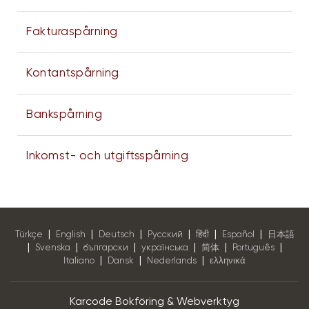
Fakturaspårning
Kontantspårning
Bankspårning
Inkomst- och utgiftsspårning
|
|
|
|
|
|
Türkçe
English
Deutsch
Pусский
हिंदी
Español
日本語
|
|
|
|
|
|
Svenska
български
українська
简体
Português
|
|
|
Italiano
Dansk
Nederlands
ελληνικά
Karcode Bokföring & Webverktyg