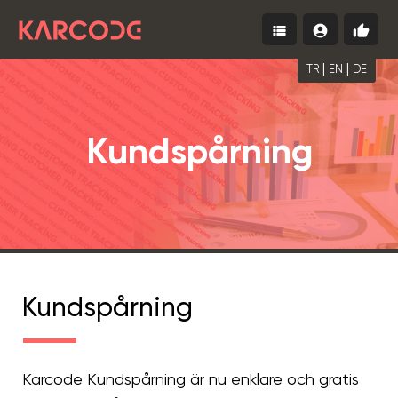
view_list
account_circle
thumb_up
Menu
Logga
Börja
in
gratis
|
|
TR
EN
DE
Kundspårning
Kundspårning
Karcode Kundspårning är nu enklare och gratis