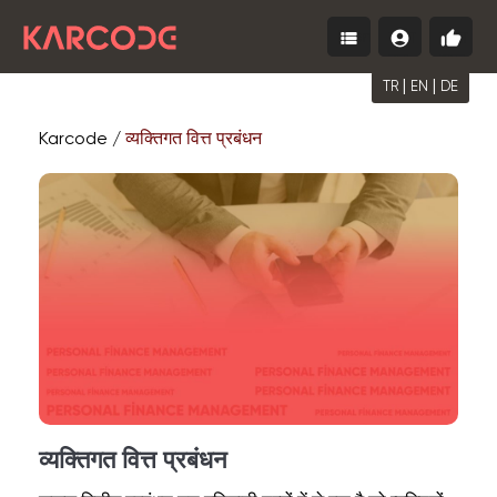
view_list
account_circle
thumb_up
Menu
लॉग
मुफ़्त
इन
शुरू
करें
करें
|
|
TR
EN
DE
Karcode /
व्यक्तिगत वित्त प्रबंधन
व्यक्तिगत वित्त प्रबंधन