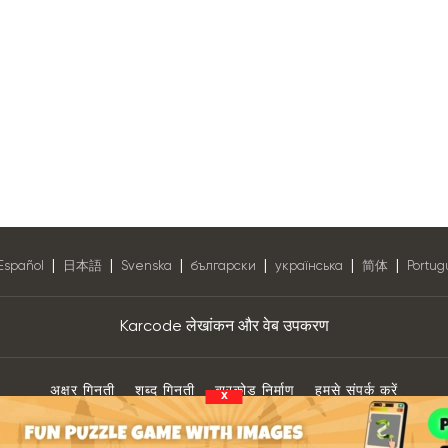
|
|
|
|
|
|
Español
日本語
Svenska
български
українська
简体
Portug
Karcode लेखांकन और वेब उपकरण
अक्षर गिनती
शब्द गिनती
बारकोड निर्माण
हमसे संपर्क करें
x