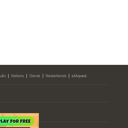
|
|
|
|
uês
Italiano
Dansk
Nederlands
ελληνικά