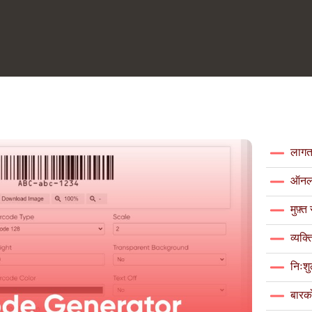
लागत-
ऑनला
मुफ़
व्यक्
निःशु
बारक