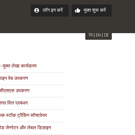
account_circle
thumb_up
लॉग इन करें
मुफ़्त शुरू करें
|
|
TR
EN
DE
मुक्त लेखा कार्यक्रम
इन वेब उपकरण
्त सीएसएस उपकरण
तिगत वित्त प्रबंधन
ल्क स्टॉक ट्रैकिंग सॉफ्टवेयर
ोड जेनरेटर और लेबल डिज़ाइन