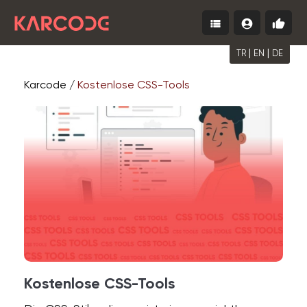
view_list
account_circle
thumb_up
Menu
Einloggen
Kosten
starte
|
|
TR
EN
DE
Karcode /
Kostenlose CSS-Tools
Kostenlose CSS-Tools