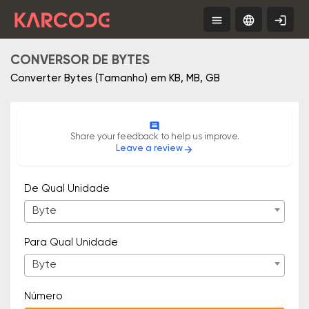
menu
language
login
Tools
PT
Free
App
CONVERSOR DE BYTES
Converter Bytes (Tamanho) em KB, MB, GB
comment
Share your feedback to help us improve.
Leave a review
arrow_forward
De Qual Unidade
Byte
Para Qual Unidade
Byte
Número