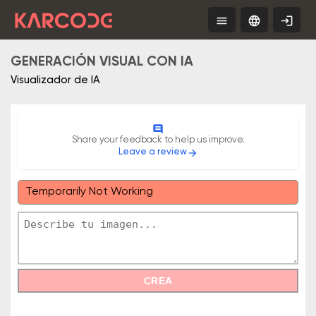
menu
language
login
Tools
ES
Free
App
GENERACIÓN VISUAL CON IA
Visualizador de IA
comment
Share your feedback to help us improve.
Leave a review
arrow_forward
Temporarily Not Working
CREA