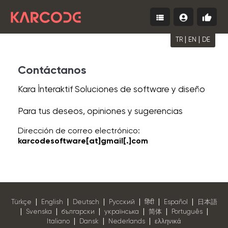
view_list
account_circle
thumb_up
Menu
Iniciar
Comie
sesión
gratis
|
|
TR
EN
DE
Contáctanos
Kara İnteraktif Soluciones de software y diseño
Para tus deseos, opiniones y sugerencias
Dirección de correo electrónico:
karcodesoftware[at]gmail[.]com
|
|
|
|
|
|
Türkçe
English
Deutsch
Pусский
हिंदी
Español
日本語
|
|
|
|
|
|
Svenska
български
українська
简体
Português
|
|
|
Italiano
Dansk
Nederlands
ελληνικά