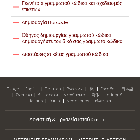
Γεννήτρια γραμμωτού κώδικα και σχεδιασμός
ετικετών
Δημιουργία Barcode
Οδηγός δημιουργίας γραμμωτού κώδικα:
Δημιουργήστε τον δικό σας γραμμωτό κώδικα
Διαστάσεις ετικέτας γραμμωτού κώδικα
|
|
|
|
|
|
Türkçe
English
Deutsch
Pусский
हिंदी
Español
日本語
|
|
|
|
|
|
Svenska
български
українська
简体
Português
|
|
|
Italiano
Dansk
Nederlands
ελληνικά
Λογιστική & Εργαλεία Ιστού Karcode