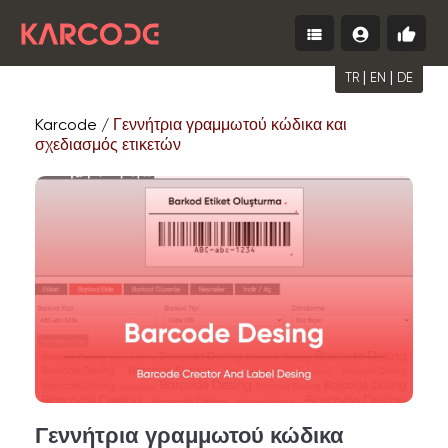
view_list
account_circle
thumb_up
Menu
Σύνδεση
Ξεκινή
δωρεά
|
|
TR
EN
DE
Karcode /
Γεννήτρια γραμμωτού κώδικα και
σχεδιασμός ετικετών
Γεννήτρια γραμμωτού κώδικα