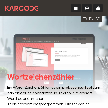
view_list
account_circle
thumb_up
Menu
Einloggen
Kosten
starte
|
|
TR
EN
DE
Wortzeichenzähler
Ein Word-Zeichenzähler ist ein praktisches Tool zum
Zählen der Zeichenanzahl in Texten in Microsoft
Word oder ähnlichen
Textverarbeitungsprogrammen. Dieser Zähler